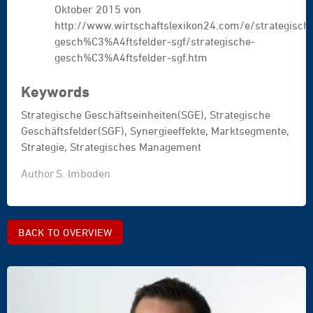
Oktober 2015 von
http://www.wirtschaftslexikon24.com/e/strategisch
gesch%C3%A4ftsfelder-sgf/strategische-
gesch%C3%A4ftsfelder-sgf.htm
Keywords
Strategische Geschäftseinheiten(SGE), Strategische
Geschäftsfelder(SGF), Synergieeffekte, Marktsegmente,
Strategie, Strategisches Management
Author
S. Imboden
BACK TO OVERVIEW