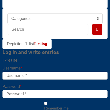
tiling
list
Depiction:
Log in and write entries
LOGIN
*
Username
Mandatory field
*
Password
Mandatory field
Remember me