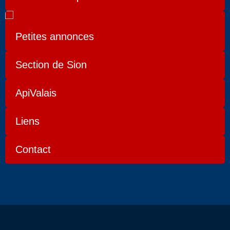
Petites annonces
Section de Sion
ApiValais
Liens
Contact