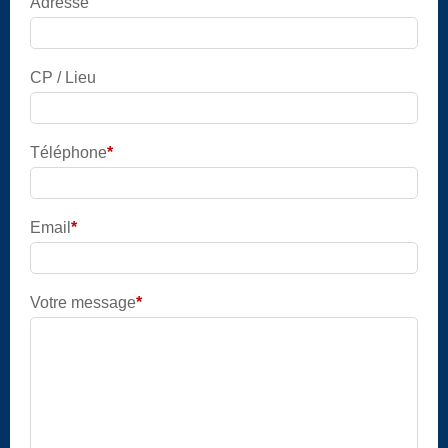
Adresse
CP / Lieu
Téléphone
*
Champ
obligatoire
Email
*
Champ
obligatoire
Votre message
*
Champ
obligatoire