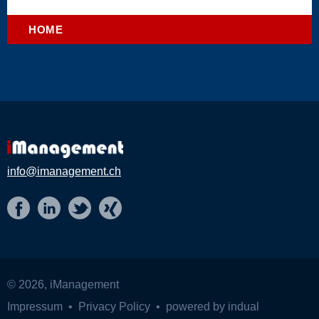
HOME
info@imanagement.ch
t
f
x
i
© 2026, iManagement
Impressum
•
Privacy Policy
•
powered by indual