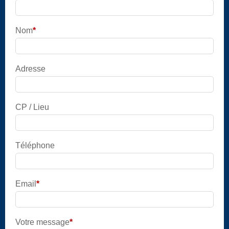
Champ
obligatoire
Nom
*
Champ
obligatoire
Adresse
CP / Lieu
Téléphone
Email
*
Champ
obligatoire
Votre message
*