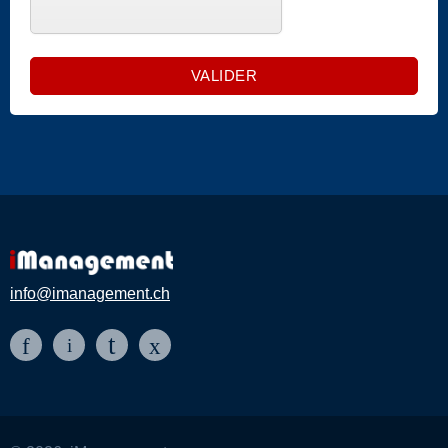
info@imanagement.ch
t
f
x
i