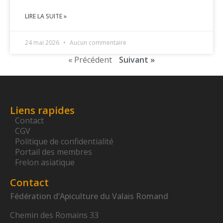
LIRE LA SUITE »
24 mai 2026
Aucun commentaire
« Précédent
Suivant »
Liens rapides
Contact
CGV
Politique de confidentialité
Portail des membres
Frelon asiatique
Contact
Fédération d’Apiculture du Valais Romand
Chemin des Romains 33