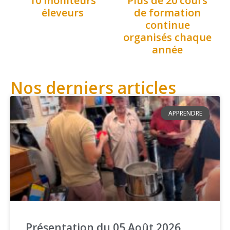
10 moniteurs
Plus de 20 cours
éleveurs
de formation
continue
organisés chaque
année
Nos derniers articles
APPRENDRE
Présentation du 05 Août 2026