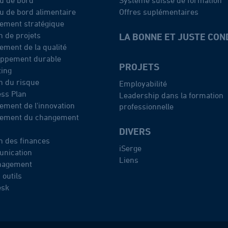
u de bord alimentaire
Offres suplémentaires
ement stratégique
n de projets
LA BONNE ET JUSTE CON
ment de la qualité
oppement durable
PROJETS
ing
n du risque
Employabilité
ss Plan
Leadership dans la formation
ment de l'innovation
professionnelle
ement du changement
DIVERS
n des finances
iSerge
nication
Liens
agement
 outils
esk