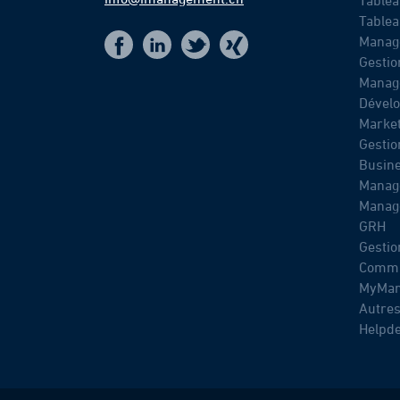
Tablea
Manag
t
f
x
i
Gestio
Manage
Dével
Market
Gestio
Busine
Manage
Manag
GRH
Gestio
Commu
MyMan
Autres
Helpd