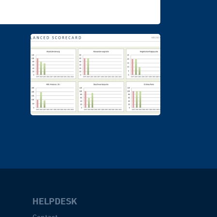
HELPDESK
Contact