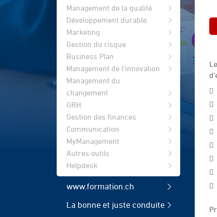
Management de la qualité
Développement durable
Marketing
Gestion du risque
Business Plan
Le
Management de l'innovation
d'
Management du
changement
GRH
Gestion des finances
Communication
MyManagement
Autres outils
Helpdesk
www.formation.ch
La bonne et juste conduite
Pr