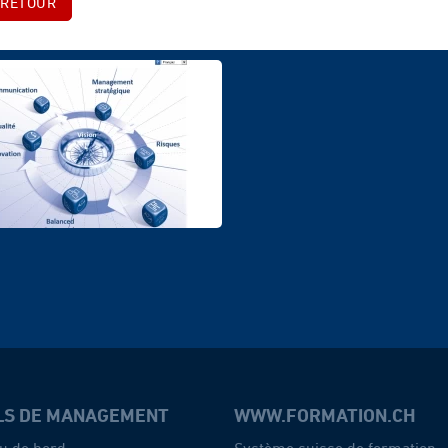
RETOUR
LS DE MANAGEMENT
WWW.FORMATION.CH
u de bord
Système suisse de formation