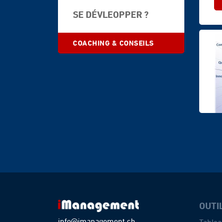
©
SE DÉVLEOPPER ?
PeopleImages.com
-
#1429960
COACHING & CONSEILS
OUTI
info@imanagement.ch
Tablea