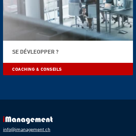
©
SE DÉVLEOPPER ?
PeopleImages.com
-
#1429960
COACHING & CONSEILS
info@imanagement.ch