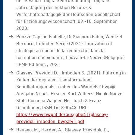
der Session "Digitale Berufsbildung". Digitale
Jahrestagung der Sektion Berufs- &
Wirtschaftspädagogik der Deutschen Gesellschaft
für Erziehungswissenschaft. 09.-10. September
2020.
Puozzo Capron Isabelle, Di Giacomo Fabio, Wentzel
Bernard, Imboden Serge (2021). Innovation et
stratégie au coeur de la recherche dans la
formation enseignante, Louvain-la-Neuve (Belgique)
: EME Editions , 2021
Glassey-Previdoli D. , Imboden S. (2021). Führung in
Zeiten der digitalen Transformation –
Schulleitungen als Treiber des Wandels? bwp@
Ausgabe Nr. 41. Hrsg. v. Karl Wilbers, Nicole Naeve-
Stoß, Cornelia Wagner-Herrbach & Franz
Gramlinger, ISSN 1618-8543. URL:
https://www.bwpat.de/ausgabe41/glassey-
previdoli_imboden_bwpat41.pdf
Rauseo, M., Harder, A., Glassey-Previdoli, D.,