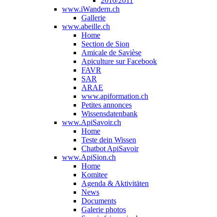
2010/2011
www.iWandern.ch
Gallerie
www.abeille.ch
Home
Section de Sion
Amicale de Savièse
Apiculture sur Facebook
FAVR
SAR
ARAE
www.apiformation.ch
Petites annonces
Wissensdatenbank
www.ApiSavoir.ch
Home
Teste dein Wissen
Chatbot ApiSavoir
www.ApiSion.ch
Home
Komitee
Agenda & Aktivitäten
News
Documents
Galerie photos