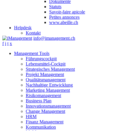
Dokumente
Statuts
Savoir-faire apicole
Petites annonces
www.abeille.ch
Helpdesk
Kontakt
info@imanagement.ch
f
i
t
x
Management Tools
Führungscockpit
Lebensmittel-Cockpit
Strategisches Management
Projekt Management
Qualitätsmanagement
Nachhaltige Entwicklung
Marketing Management
Risikomanagement
Business Plan
Innovationsmanagement
Change Management
HRM
Finanz Management
Kommunikation