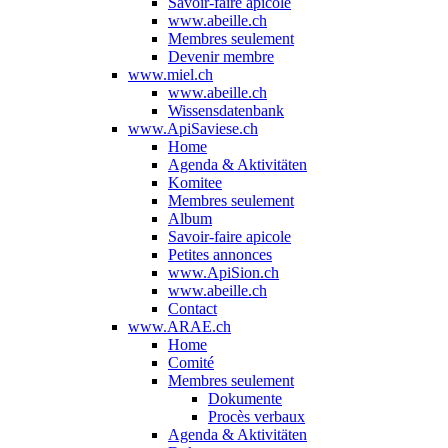
Savoir-faire apicole
www.abeille.ch
Membres seulement
Devenir membre
www.miel.ch
www.abeille.ch
Wissensdatenbank
www.ApiSaviese.ch
Home
Agenda & Aktivitäten
Komitee
Membres seulement
Album
Savoir-faire apicole
Petites annonces
www.ApiSion.ch
www.abeille.ch
Contact
www.ARAE.ch
Home
Comité
Membres seulement
Dokumente
Procès verbaux
Agenda & Aktivitäten