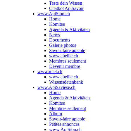
Teste dein Wissen
Chatbot ApiSavoir
www.ApiSion.ch
Home
Komitee
Agenda & Aktivitäten
News
Documents
Galerie photos
Savoir-faire apicole
www.abeille.ch
Membres seulement
Devenir membre
www.miel.ch
www.abeille.ch
Wissensdatenbank
www.ApiSaviese.ch
Home
Agenda & Aktivitäten
Komitee
Membres seulement
Album
Savoir-faire apicole
Petites annonces
www.ApiSion.ch