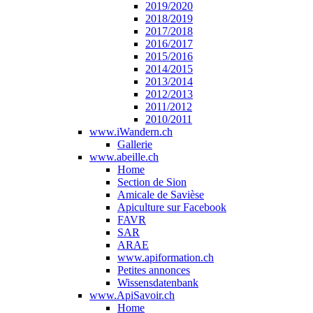
2019/2020
2018/2019
2017/2018
2016/2017
2015/2016
2014/2015
2013/2014
2012/2013
2011/2012
2010/2011
www.iWandern.ch
Gallerie
www.abeille.ch
Home
Section de Sion
Amicale de Savièse
Apiculture sur Facebook
FAVR
SAR
ARAE
www.apiformation.ch
Petites annonces
Wissensdatenbank
www.ApiSavoir.ch
Home