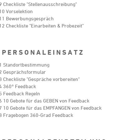
9 Checkliste "Stellenausschreibung"
10 Vorselektion
.11 Bewerbungsgespräch
12 Checkliste "Einarbeiten & Probezeit"
 P E R S O N A L E I N S A T Z
1 Standortbestimmung
2 Gesprächsformular
3 Checkliste "Gespräche vorbereiten"
4 360° Feedback
5 Feedback Regeln
6 10 Gebote für das GEBEN von Feedback
7 10 Gebote für das EMPFANGEN von Feedback
8 Fragebogen 360-Grad Feedback