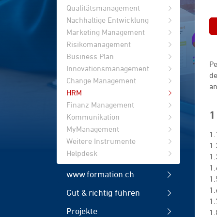
Qualitätsmanagement
Nachhaltige Entwicklung
Marketing Management
Risikomanagement
Business Plan
Pe
Innovationsmanagement
de
Change Management
an
HRM
Finanz Management
1
Kommunikation
MyManagement
1.
Weitere Instrumente
1.
Helpdesk
1.
1.
www.formation.ch
1.
1.
Gut & richtig führen
1.
Projekte
1.