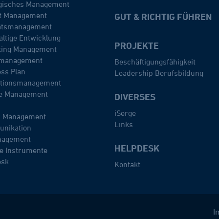
egisches Management
kt Management
GUT & RICHTIG FÜHREN
tätsmanagement
ltige Entwicklung
PROJEKTE
ting Management
omanagement
Beschäftigungsfähigkeit
ss Plan
Leadership Berufsbildung
ationsmanagement
e Management
DIVERSES
iSerge
z Management
Links
nikation
agement
HELPDESK
e Instrumente
esk
Kontakt
I