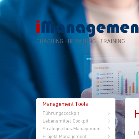
COACHING · BERATUNG · TRAINING
Management Tools
Führungscockpit
Lebensmittel-Cockpit
Strategisches Management
E
Projekt Management