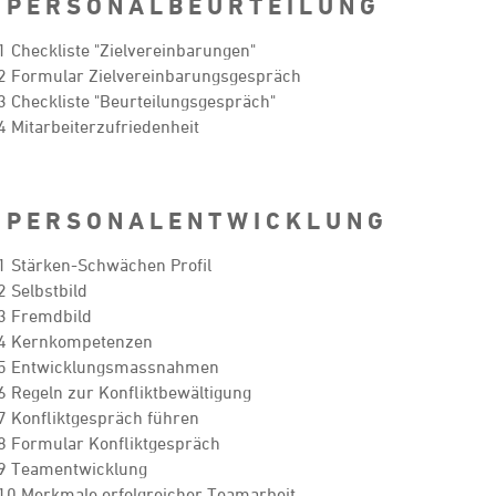
 P E R S O N A L B E U R T E I L U N G
1 Checkliste "Zielvereinbarungen"
2 Formular Zielvereinbarungsgespräch
3 Checkliste "Beurteilungsgespräch"
4 Mitarbeiterzufriedenheit
 P E R S O N A L E N T W I C K L U N G
1 Stärken-Schwächen Profil
2 Selbstbild
3 Fremdbild
.4 Kernkompetenzen
.5 Entwicklungsmassnahmen
6 Regeln zur Konfliktbewältigung
7 Konfliktgespräch führen
8 Formular Konfliktgespräch
9 Teamentwicklung
10 Merkmale erfolgreicher Teamarbeit