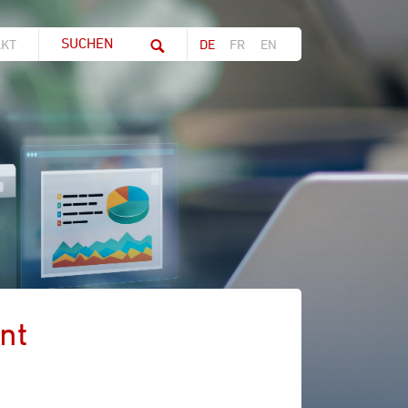
Suchwort
AKT
DE
FR
EN
nt