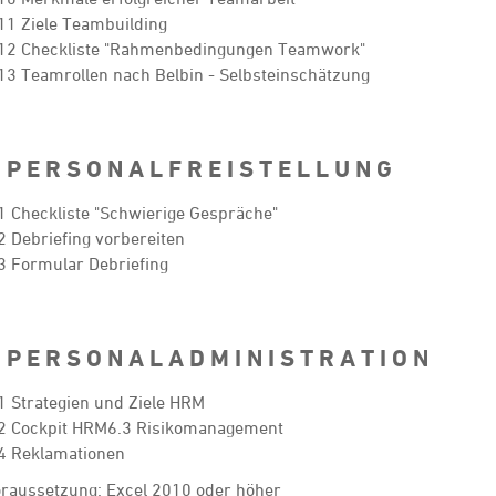
11 Ziele Teambuilding
12 Checkliste "Rahmenbedingungen Teamwork"
13 Teamrollen nach Belbin - Selbsteinschätzung
 P E R S O N A L F R E I S T E L L U N G
1 Checkliste "Schwierige Gespräche"
2 Debriefing vorbereiten
3 Formular Debriefing
 P E R S O N A L A D M I N I S T R A T I O N
1 Strategien und Ziele HRM
2 Cockpit HRM6.3 Risikomanagement
4 Reklamationen
raussetzung: Excel 2010 oder höher