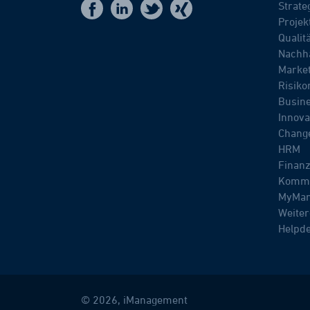
Strat
t
f
x
i
Proje
Quali
Nachha
Marke
Risik
Busine
Innov
Chang
HRM
Finan
Kommu
MyMan
Weiter
Helpd
© 2026, iManagement