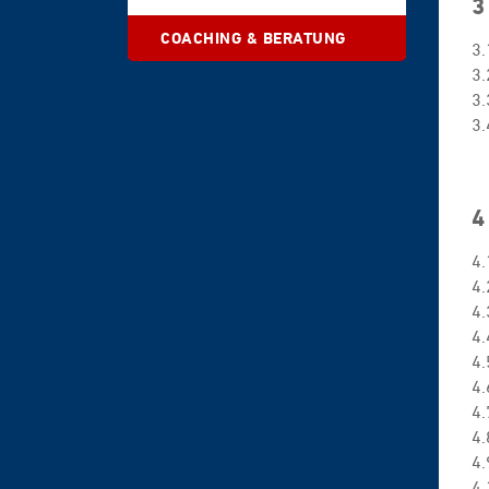
3
-
#1429960
COACHING & BERATUNG
3.
3.
3.
3.
4
4.
4.
4.
4
4
4.
4.
4.
4.
4.