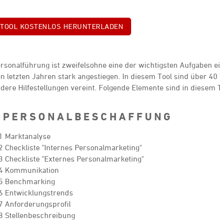
TOOL KOSTENLOS HERUNTERLADEN
rsonalführung ist zweifelsohne eine der wichtigsten Aufgaben ei
n letzten Jahren stark angestiegen. In diesem Tool sind über 40
dere Hilfestellungen vereint. Folgende Elemente sind in diesem 
 P E R S O N A L B E S C H A F F U N G
1 Marktanalyse
2 Checkliste "Internes Personalmarketing"
3 Checkliste "Externes Personalmarketing"
4 Kommunikation
5 Benchmarking
6 Entwicklungstrends
7 Anforderungsprofil
8 Stellenbeschreibung