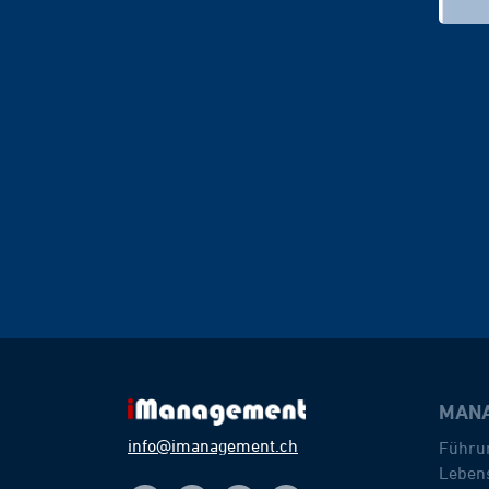
MANA
info@imanagement.ch
Führu
Lebens