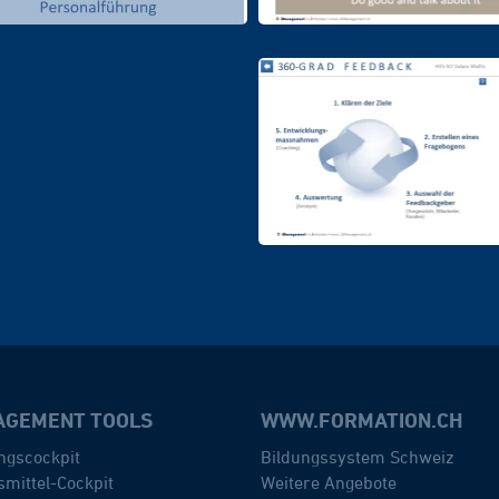
GEMENT TOOLS
WWW.FORMATION.CH
ngscockpit
Bildungssystem Schweiz
mittel-Cockpit
Weitere Angebote