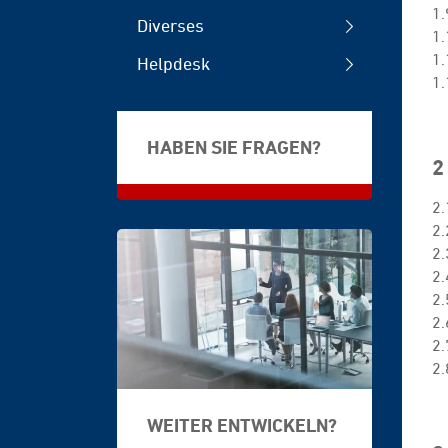
1.
Diverses
1.
1
Helpdesk
1.
HABEN SIE FRAGEN?
2
2.
2.
2.
2.
2.
2.
2.
2.
©
WEITER ENTWICKELN?
PeopleImages.com