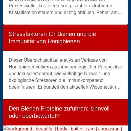
eines angekündigten Todes
Prozesskette : Reife erkennen, sauber extrahieren,
).
Kristallisation steuern und richtig abfüllen. Fehler am
Anfang lassen sich später kaum mehr korrigieren —
deshalb wird jede Entscheidung mit ihren praktischen
Konsequenzen erklärt. Ein Artikel für Imker, die
Stressfaktoren für Bienen und die
verstehen wollen
warum
, nicht nur
wie
.
Immunität von Honigbienen
Dieser Übersichtsartikel analysiert Verluste von
Honigbienenvölkern aus immunologischer Perspektive
und fokussiert darauf, wie vielfältige Umwelt- und
ökologische Stressoren die Immunkompetenz
beeinflussen. Er bündelt den aktuellen Wissensstand
zu den angeborenen und sozialen
Immunmechanismen von Apis mellifera und
untersucht, wie Krankheitserreger, Parasiten, Pestizide
Den Bienen Proteine zuführen: sinnvoll
und Ernährungsstress miteinander interagieren.
oder überbewertet?
Besonderes Augenmerk gilt synergistischen Effekten
zwischen Stressoren und deren Implikationen für das