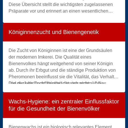
|
Diese Übersicht stellt die wichtigsten zugelassenen
growth
Präparate vor und erinnert an einen wesentlichen
|
Punkt im Bienenhaus: Bei einer medikamentösen
gym
Behandlung müssen die zur Ernte bestimmten
|
Honigwaben entfernt werden, und die offizielle
Königinnenzucht und Bienengenetik
hand
Gebrauchsanweisung des Produkts ist stets zu
|
beachten.
health
Die Zucht von Königinnen ist eine der Grundsäulen
|
der modernen Imkerei. Die Qualität eines
healthy
Bienenvolkes hängt weitgehend von seiner Königin
|
ab. Durch ihr Erbgut und die ständige Produktion von
home
Pheromonen beeinflusst sie die Vitalität, das Verhalten
|
und die Leistungsfähigkeit des gesamten Volkes.
Die gezielte Zucht beschränkt sich nicht auf die
ingredient
Produktion neuer Königinnen. Sie basiert auf einem
|
tiefgreifenden Verständnis der biologischen
Wachs-Hygiene: ein zentraler Einflussfaktor
lifestyle
Mechanismen – Schwarmtrieb, Verwaistsein,
für die Gesundheit der Bienenvölker
|
Befruchtung – sowie auf soliden genetischen
making
Grundlagen und einer strukturierten Selektion.
|
Bienenwachs ist ein biologisch relevantes Element