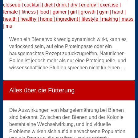
Colony Collapse Disorder. Die Übersichtsarbeit
diskutiert zudem ernährungsbezogene,
naturstoffbasierte und technologische Strategien zur
Unterstützung der Bienengesundheit, hebt jedoch
zugleich die Notwendigkeit integrierter und
background
evidenzbasierter Managementansätze hervor.
Wenn ein Bienenvolk wenig dynamisch wirkt, kann es
|
verlockend sein, auf eine Proteinpaste oder ein
beautiful
hausgemachtes Rezept zurückzugreifen. Natürlicher
|
Pollen ist jedoch mehr als nur eine Proteinquelle, und
body
wissenschaftliche Studien sprechen nicht für einen
|
routinemässigen Einsatz dieser Ergänzungsmittel. In
bottle
der Schweiz fasst Agroscope diese Vorsicht wie folgt
|
zusammen: Proteinreiche Ergänzungsfuttermittel für
care
Alles über die Fütterung
Bienen bieten nur selten Vorteile, haben aber oft
|
Nachteile.
caucasian
Die Auswirkungen von Mangelernährung bei Bienen
|
sind bekannt. Zwischen den Bienen und der Kolonie
closeup
besteht eine Wechselwirkung, und individuelle
|
Probleme wirken sich auf die erwachsene Population
cocktail