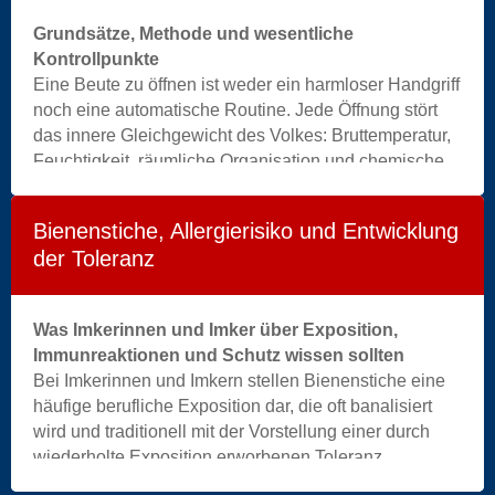
insect
Grundsätze, Methode und wesentliche
|
Kontrollpunkte
black
Eine Beute zu öffnen ist weder ein harmloser Handgriff
|
noch eine automatische Routine. Jede Öffnung stört
yellow
das innere Gleichgewicht des Volkes: Bruttemperatur,
|
Feuchtigkeit, räumliche Organisation und chemische
extinction
Kommunikation. Feldbeobachtungen zeigen, dass ein
|
Volk nach einer Durchsicht 24 bis 48 Stunden benötigt,
bee
Bienenstiche, Allergierisiko und Entwicklung
um sein funktionales Gleichgewicht vollständig
|
der Toleranz
wiederherzustellen.
beekeeper
|
Die moderne Imkerin bzw. der moderne Imker besucht
beekeeping
Was Imkerinnen und Imker über Exposition,
eine Beute daher nicht aus Neugier, sondern um ein
|
Immunreaktionen und Schutz wissen sollten
klar definiertes Ziel zu verfolgen. Eine gute Durchsicht
white
Bei Imkerinnen und Imkern stellen Bienenstiche eine
folgt einer einfachen Logik: beobachten →
background
häufige berufliche Exposition dar, die oft banalisiert
diagnostizieren → entscheiden → schliessen, mit dem
|
wird und traditionell mit der Vorstellung einer durch
Ziel, möglichst viele Informationen bei möglichst
death
wiederholte Exposition erworbenen Toleranz
geringer Störung zu gewinnen.
|
verbunden ist. Diese weit verbreitete Vorstellung