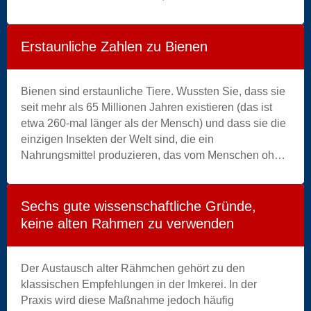
|
werden und was ist zu überprüfen, wenn etwas nicht
apiary
wie geplant verläuft? Ziel ist es, einfache, zuverlässige
|
und leicht umsetzbare Anhaltspunkte zu geben, damit
Erstaunliche Zahlen zu Bienen
beehive
Sie im richtigen Moment die richtigen Entscheidungen
|
treffen können.
hive
Bienen sind erstaunliche Tiere. Wussten Sie, dass sie
|
seit mehr als 65 Millionen Jahren existieren (das ist
wooden
etwa 260-mal länger als der Mensch) und dass sie die
|
einzigen Insekten der Welt sind, die ein
sunny
Nahrungsmittel produzieren, das vom Menschen ohne
|
weitere Verarbeitung verzehrt wird.
sky
|
Sechs gute wissenschaftliche Gründe,
landscape
keine alten Rahmen zu verwenden
|
countryside
|
Der Austausch alter Rähmchen gehört zu den
honeybee
klassischen Empfehlungen in der Imkerei. In der
|
Praxis wird diese Maßnahme jedoch häufig