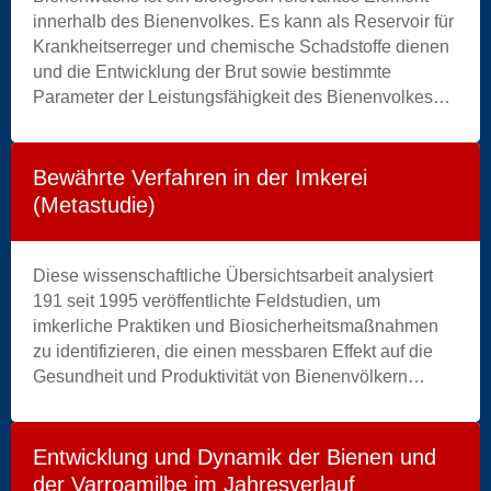
mass
innerhalb des Bienenvolkes. Es kann als Reservoir für
|
Krankheitserreger und chemische Schadstoffe dienen
mu
und die Entwicklung der Brut sowie bestimmte
©
Parameter der Leistungsfähigkeit des Bienenvolkes
africa-
beeinflussen. Die strukturierte Bewirtschaftung des
studio.com
Wachskreislaufs, einschließlich der regelmäßigen
(Olga
Erneuerung der Brutwaben, erscheint somit als ein
Bewährte Verfahren in der Imkerei
Yastremska
wissenschaftlich fundierter Hebel zur Verringerung der
(Metastudie)
and
kumulativen Risikoanreicherung.
Leonid
Yastremskiy)
Diese wissenschaftliche Übersichtsarbeit analysiert
191 seit 1995 veröffentlichte Feldstudien, um
imkerliche Praktiken und Biosicherheitsmaßnahmen
zu identifizieren, die einen messbaren Effekt auf die
Gesundheit und Produktivität von Bienenvölkern
gezeigt haben. Insgesamt wurden 744 „practice
records“ extrahiert und nach Thema, Region und
Anwendungszeitraum strukturiert. Ziel ist es, einen
Entwicklung und Dynamik der Bienen und
analytischen Rahmen vorzuschlagen, der imkerliche
der Varroamilbe im Jahresverlauf