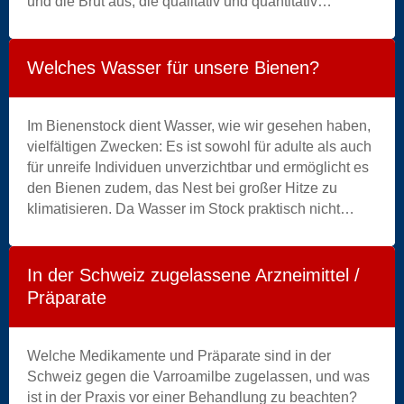
und die Brut aus, die qualitativ und quantitativ
|
vermindert werden.
Antonio Gómez Pajuelo
gilt
diet
weltweit als einer der Experten für Bienenernährung.
|
Er hat eine Umfrage mit 166 Imkerinnen und Imkern
drink
Welches Wasser für unsere Bienen?
durchgeführt.
|
dry
Im Bienenstock dient Wasser, wie wir gesehen haben,
|
vielfältigen Zwecken: Es ist sowohl für adulte als auch
energy
für unreife Individuen unverzichtbar und ermöglicht es
|
den Bienen zudem, das Nest bei großer Hitze zu
exercise
klimatisieren. Da Wasser im Stock praktisch nicht
|
gespeichert wird, muss es je nach Bedarf
female
kontinuierlich von außen herangeschafft werden.
|
Diese Aufgabe übernehmen die Wasserträgerinnen,
fitness
In der Schweiz zugelassene Arzneimittel /
besondere Sammlerinnen, die ihre Arbeit selbst unter
|
Präparate
schwierigen Bedingungen verrichten.
food
|
gainer
Welche Medikamente und Präparate sind in der
|
Schweiz gegen die Varroamilbe zugelassen, und was
girl
ist in der Praxis vor einer Behandlung zu beachten?