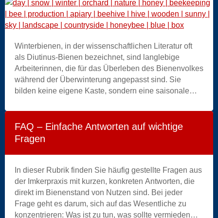
Praxis abgeleitet.
day
Winterbienen, in der wissenschaftlichen Literatur oft
|
als Diutinus-Bienen bezeichnet, sind langlebige
snow
Arbeiterinnen, die für das Überleben des Bienenvolkes
|
während der Überwinterung angepasst sind. Sie
winter
bilden keine eigene Kaste, sondern eine saisonale
|
Form der Arbeiterin, die entsteht, wenn das Bienenvolk
orchard
allmählich von einem Expansionsmodus in einen
|
Erhaltungsmodus übergeht. Das Verständnis dieses
nature
FAQ – Einfache Antworten auf wichtige
Übergangs ermöglicht es, besser zu verstehen, was im
|
Fragen
Bienenstock zwischen dem Ende des Sommers, der
honey
Überwinterung und dem Neustart im Frühling vor sich
|
geht.
beekeeping
In dieser Rubrik finden Sie häufig gestellte Fragen aus
|
der Imkerpraxis mit kurzen, konkreten Antworten, die
bee
direkt im Bienenstand von Nutzen sind. Bei jeder
|
Frage geht es darum, sich auf das Wesentliche zu
production
konzentrieren: Was ist zu tun, was sollte vermieden