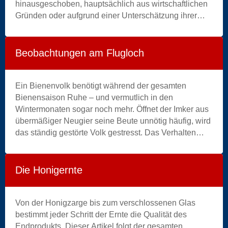
blue
hinausgeschoben, hauptsächlich aus wirtschaftlichen
|
Gründen oder aufgrund einer Unterschätzung ihrer
box
biologischen Effekte. Mehrere experimentelle Studien
zeigen jedoch, dass das Alter der Waben die
Morphologie der Bienen, die demografische Dynamik
Beobachtungen am Flugloch
der Völker, die Honigproduktivität sowie die
Akkumulation von Kontaminanten in der Beute direkt
beeinflusst (Berry & Delaplane, 2001 ; Abd Al-Fattah et
Ein Bienenvolk benötigt während der gesamten
al., 2021 ; Taha et al., 2021 ; Meng et al., 2025).
Bienensaison Ruhe – und vermutlich in den
Wintermonaten sogar noch mehr. Öffnet der Imker aus
übermäßiger Neugier seine Beute unnötig häufig, wird
das ständig gestörte Volk gestresst. Das Verhalten
dieses Superorganismus verändert sich: Der
Energieverbrauch steigt, die Reserven des wertvollen
Fettkörpers werden aufgebraucht, die Immunabwehr
Die Honigernte
gegen Varroa und die von ihr übertragenen Viren wird
gehemmt, die Entwicklung der
Arbeiterinnenpopulation und der Brut verlangsamt
Von der Honigzarge bis zum verschlossenen Glas
sich, und schließlich kollabiert das Volk in einer fatalen
bestimmt jeder Schritt der Ernte die Qualität des
Abwärtsspirale (►
Endprodukts. Dieser Artikel folgt der gesamten
Infernalische Kaskade: Chronik