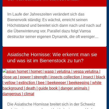
Entscheidungen auf der Grundlage vergleichender
Versuche unter realen Bedingungen unterstützt. Der
Charakter einer methodisch strukturierten
Im Laufe der Jahreszeiten verändert sich das
Übersichtsarbeit steht im Zentrum dieser Synthese, die
Bienenvolk ständig: Es wächst, erreicht seinen
sowohl dominante Praktiken als auch
Höchststand und bereitet sich dann nach und nach auf
Forschungslücken aufzeigt.
die Überwinterung vor. Parallel dazu folgt Varroa
destructor seiner eigenen Dynamik, die oft weniger
sichtbar, aber entscheidend für die Gesundheit des
Bienenvolkes ist. Das Verständnis dieser beiden
Entwicklungen ermöglicht es, besser zu erkennen,
Asiatische Hornisse: Wie erkennt man sie
was im Bienenstand vor sich geht, und zu verstehen,
und was ist im Bienenstock zu tun?
warum bestimmte Jahreszeiten besonders kritisch
sind. Dieser Artikel bietet einen klaren Überblick über
die möglichen Verläufe im Laufe der Saison.
asian
Die Asiatische Hornisse breitet sich in der Schweiz
hornet