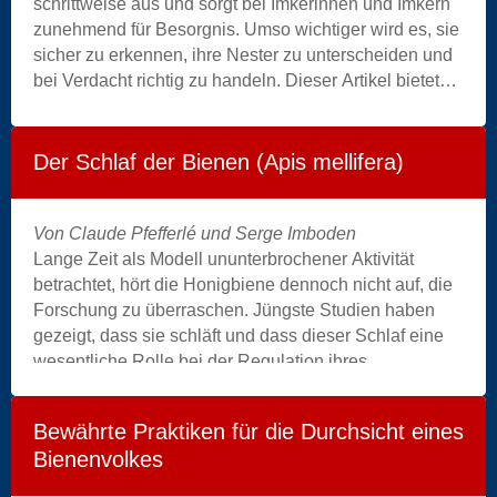
schrittweise aus und sorgt bei Imkerinnen und Imkern
|
zunehmend für Besorgnis. Umso wichtiger wird es, sie
hornet
sicher zu erkennen, ihre Nester zu unterscheiden und
|
bei Verdacht richtig zu handeln. Dieser Artikel bietet
wasp
praxisnahe Orientierung dazu, wie man die Art
|
identifiziert, einen Verdachtsfall korrekt meldet und
velutina
welche Schutzmassnahmen am Bienenstand derzeit
|
Der Schlaf der Bienen (Apis mellifera)
am realistischsten sind.
vespa
velutina
Von Claude Pfefferlé und Serge Imboden
|
Lange Zeit als Modell ununterbrochener Aktivität
close
betrachtet, hört die Honigbiene dennoch nicht auf, die
up
Forschung zu überraschen. Jüngste Studien haben
|
gezeigt, dass sie schläft und dass dieser Schlaf eine
power
wesentliche Rolle bei der Regulation ihres
|
Gedächtnisses, ihrer Physiologie und des
strength
Zusammenhalts der Gruppe spielt. Zu verstehen, wie
|
Bewährte Praktiken für die Durchsicht eines
und warum Bienen schlafen, heißt, ein Fenster zur
insects
Bienenvolkes
Gesundheit des Bienenstocks zu öffnen – und zum
collection
Gleichgewicht des Lebendigen selbst.
|