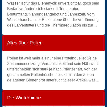
Wasser ist für das Bienenvolk unverzichtbar, doch sein
Bedarf verändert sich stark mit Temperatur,
Brutumfang, Nahrungsangebot und Jahreszeit. Vom
Wasserhaushalt der Einzelbiene über die Verdünnung
des Larvenfutters und die Thermoregulation bis zur
Eindickung des Nektars erklärt dieser Artikel die
vielfältigen Wasserflüsse im Bienenstock. Daraus leitet
er praktische Orientierungshilfen für die
Alles über Pollen
Wasserversorgung, Hitzeperioden und die
Überwinterung ab.
Pollen ist weit mehr als nur eine Proteinquelle: Seine
Zusammensetzung, Verdaulichkeit und sein Nährwert
unterscheiden sich stark je nach Pflanzenart. Von der
gesammelten Pollenhöschen bis zum in den Zellen
gelagerten Bienenbrot untersucht dieser Artikel, was
die Wissenschaft tatsächlich über seine Bedeutung für
Entwicklung, Gesundheit und Überleben der
Bienenvölker aussagen kann. Daraus werden zudem
Die Winterbiene
die wichtigsten Konsequenzen für die imkerliche