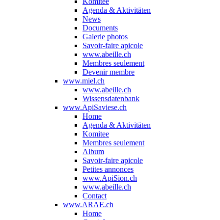
Komitee
Agenda & Aktivitäten
News
Documents
Galerie photos
Savoir-faire apicole
www.abeille.ch
Membres seulement
Devenir membre
www.miel.ch
www.abeille.ch
Wissensdatenbank
www.ApiSaviese.ch
Home
Agenda & Aktivitäten
Komitee
Membres seulement
Album
Savoir-faire apicole
Petites annonces
www.ApiSion.ch
www.abeille.ch
Contact
www.ARAE.ch
Home