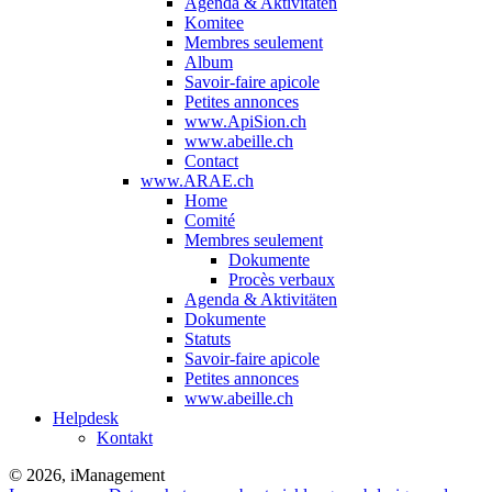
Agenda & Aktivitäten
Komitee
Membres seulement
Album
Savoir-faire apicole
Petites annonces
www.ApiSion.ch
www.abeille.ch
Contact
www.ARAE.ch
Home
Comité
Membres seulement
Dokumente
Procès verbaux
Agenda & Aktivitäten
Dokumente
Statuts
Savoir-faire apicole
Petites annonces
www.abeille.ch
Helpdesk
Kontakt
© 2026, iManagement