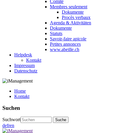
Comité
Membres seulement
Dokumente
Procès verbaux
Agenda & Aktivitäten
Dokumente
Statuts
Savoir-faire apicole
Petites annonces
www.abeille.ch
Helpdesk
Kontakt
Impressum
Datenschutz
Home
Kontakt
Suchen
Suchwort
de
fr
en