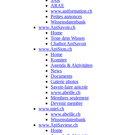
SAR
ARAE
www.apiformation.ch
Petites annonces
Wissensdatenbank
www.ApiSavoir.ch
Home
Teste dein Wissen
Chatbot ApiSavoir
www.ApiSion.ch
Home
Komitee
Agenda & Aktivitäten
News
Documents
Galerie photos
Savoir-faire apicole
www.abeille.ch
Membres seulement
Devenir membre
www.miel.ch
www.abeille.ch
Wissensdatenbank
www.ApiSaviese.ch
Home