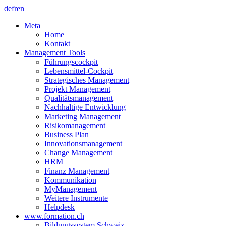
de
fr
en
Meta
Home
Kontakt
Management Tools
Führungscockpit
Lebensmittel-Cockpit
Strategisches Management
Projekt Management
Qualitätsmanagement
Nachhaltige Entwicklung
Marketing Management
Risikomanagement
Business Plan
Innovationsmanagement
Change Management
HRM
Finanz Management
Kommunikation
MyManagement
Weitere Instrumente
Helpdesk
www.formation.ch
Bildungssystem Schweiz