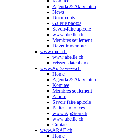
Komitee
Agenda & Aktivitäten
News
Documents
Galerie photos
Savoir-faire apicole
www.abeille.ch
Membres seulement
Devenir membre
www.miel.ch
www.abeille.ch
Wissensdatenbank
www.ApiSaviese.ch
Home
Agenda & Aktivitäten
Komitee
Membres seulement
Album
Savoir-faire apicole
Petites annonces
www.ApiSion.ch
www.abeille.ch
Contact
www.ARAE.ch
Home