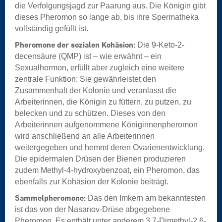
die Verfolgungsjagd zur Paarung aus. Die Königin gibt
dieses Pheromon so lange ab, bis ihre Spermatheka
vollständig gefüllt ist.
Pheromone der sozialen Kohäsion:
Die 9-Keto-2-
decensäure (QMP) ist – wie erwähnt – ein
Sexualhormon, erfüllt aber zugleich eine weitere
zentrale Funktion: Sie gewährleistet den
Zusammenhalt der Kolonie und veranlasst die
Arbeiterinnen, die Königin zu füttern, zu putzen, zu
belecken und zu schützen. Dieses von den
Arbeiterinnen aufgenommene Königinnenpheromon
wird anschließend an alle Arbeiterinnen
weitergegeben und hemmt deren Ovarienentwicklung.
Die epidermalen Drüsen der Bienen produzieren
zudem Methyl-4-hydroxybenzoat, ein Pheromon, das
ebenfalls zur Kohäsion der Kolonie beiträgt.
Sammelpheromone:
Das den Imkern am bekanntesten
ist das von der Nasanov-Drüse abgegebene
Pheromon. Es enthält unter anderem 3,7-Dimethyl-2,6-