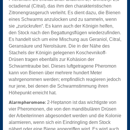
octadienal (Citral), das ihm den charakteristischen
Zitronengrasgeruch verleiht. Es dient dazu, die Bienen
eines Schwarms anzulocken und zu sammeln, wenn
sie „zurückrufen“. Es kann auch der Königin helfen,
den Stock nach den Begattungsflügen wiederzufinden.
Es handelt sich um eine Mischung aus Geraniol, Citral,
Geransäure und Nerolsäure. Die in der Nähe des
Stachels der Königin gelegenen Koschevnikoff-
Drüsen tragen ebenfalls zur Kohäsion der
Schwarmtraube bei. Dieses luftgetragene Pheromon
kann von Bienen über mehrere hundert Meter
wahrgenommen werden; empfindlich reagieren jedoch
nur jene, bei denen die Schwarmstimmung ihren
Höhepunkt erreicht hat.
Alarmpheromone:
2-Heptanon ist das wichtigste von
vier Pheromonen, die von den mandibulären Drüsen
der Arbeiterinnen abgesondert werden und die Kolonie
alarmieren, wenn sich ein Eindringling dem Stock
nähert oder eine Biene angegriffen wird. Es wird auch