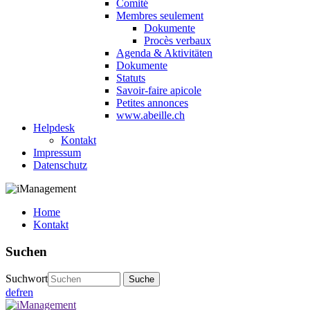
Comité
Membres seulement
Dokumente
Procès verbaux
Agenda & Aktivitäten
Dokumente
Statuts
Savoir-faire apicole
Petites annonces
www.abeille.ch
Helpdesk
Kontakt
Impressum
Datenschutz
Home
Kontakt
Suchen
Suchwort
de
fr
en