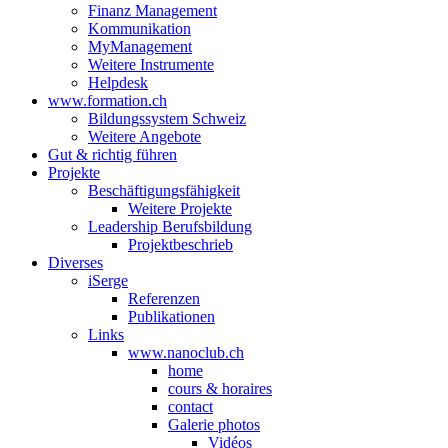
Finanz Management
Kommunikation
MyManagement
Weitere Instrumente
Helpdesk
www.formation.ch
Bildungssystem Schweiz
Weitere Angebote
Gut & richtig führen
Projekte
Beschäftigungsfähigkeit
Weitere Projekte
Leadership Berufsbildung
Projektbeschrieb
Diverses
iSerge
Referenzen
Publikationen
Links
www.nanoclub.ch
home
cours & horaires
contact
Galerie photos
Vidéos