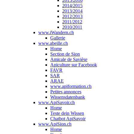
2015/2016
2014/2015
2013/2014
2012/2013
2011/2012
2010/2011
www.iWandern.ch
Gallerie
www.abeille.ch
Home
Section de Sion
Amicale de Savièse
Apiculture sur Facebook
FAVR
SAR
ARAE
www.apiformation.ch
Petites annonces
Wissensdatenbank
www.ApiSavoir.ch
Home
Teste dein Wissen
Chatbot ApiSavoir
www.ApiSion.ch
Home