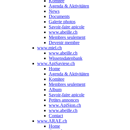
Komitee
Agenda & Aktivitäten
News
Documents
Galerie photos
Savoir-faire apicole
www.abeille.ch
Membres seulement
Devenir membre
www.miel.ch
www.abeille.ch
Wissensdatenbank
www.ApiSaviese.ch
Home
Agenda & Aktivitäten
Komitee
Membres seulement
Album
Savoir-faire apicole
Petites annonces
www.ApiSion.ch
www.abeille.ch
Contact
www.ARAE.ch
Home