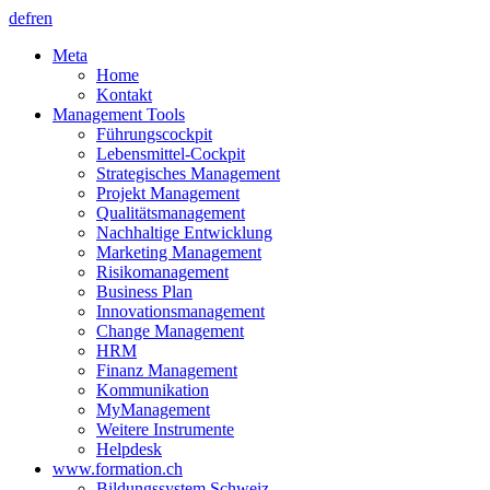
de
fr
en
Meta
Home
Kontakt
Management Tools
Führungscockpit
Lebensmittel-Cockpit
Strategisches Management
Projekt Management
Qualitätsmanagement
Nachhaltige Entwicklung
Marketing Management
Risikomanagement
Business Plan
Innovationsmanagement
Change Management
HRM
Finanz Management
Kommunikation
MyManagement
Weitere Instrumente
Helpdesk
www.formation.ch
Bildungssystem Schweiz