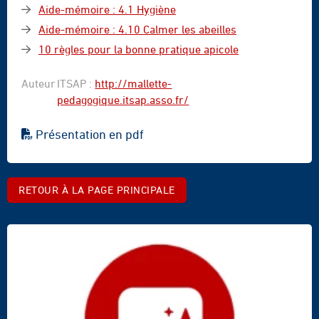
Aide-mémoire : 4.1 Hygiène
Aide-mémoire : 4.10 Calmer les abeilles
10 règles pour la bonne pratique apicole
Auteur
ITSAP :
http://mallette-
pedagogique.itsap.asso.fr/
Présentation en pdf
RETOUR À LA PAGE PRINCIPALE